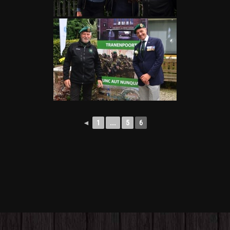
◄
1
...
5
6