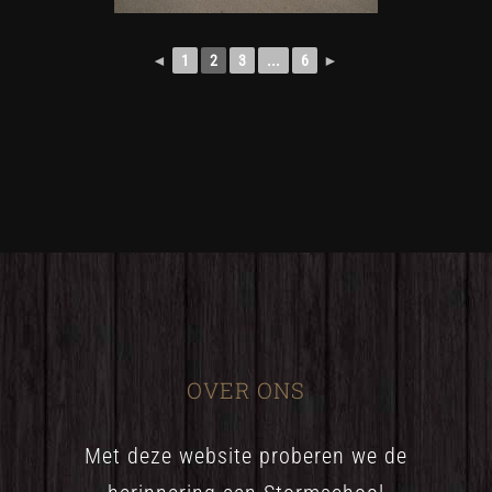
◄
1
2
3
...
6
►
OVER ONS
Met deze website proberen we de