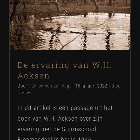
De ervaring van W.H. Acksen
Blog
Nieuws
De ervaring van W.H.
Acksen
Door
Patrick van der Vegt
|
15 januari 2022
|
Blog
,
Nieuws
In dit artikel is een passage uit het
boek van W.H. Acksen over zijn
ervaring met de Stormschool
Bloemendaal in begin 1946.