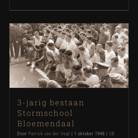
3-jarig bestaan Stormschool
Bloemendaal
SB Historie
3-jarig bestaan
Stormschool
Bloemendaal
Door
Patrick van der Vegt
|
1 oktober 1948
|
SB