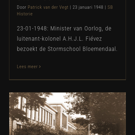
Door
Patrick van der Vegt
|
23 januari 1948
|
SB
Historie
23-01-1948: Minister van Oorlog, de
luitenant-kolonel A.H.J.L. Fiévez
bezoekt de Stormschool Bloemendaal.
Lees meer
“Stormschool” op Wildhoef gaat
naar Roosendaal