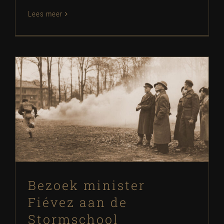
Lees meer
Bezoek minister Fiévez aan de
Stormschool
SB Historie
Bezoek minister
Fiévez aan de
Stormschool