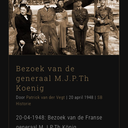
Bezoek van de generaal M.J.P.Th
Koenig
SB Historie
Bezoek van de
generaal M.J.P.Th
Koenig
Door
Patrick van der Vegt
|
20 april 1948
|
SB
Historie
20-04-1948: Bezoek van de Franse
generaal M.J.P.Th König,