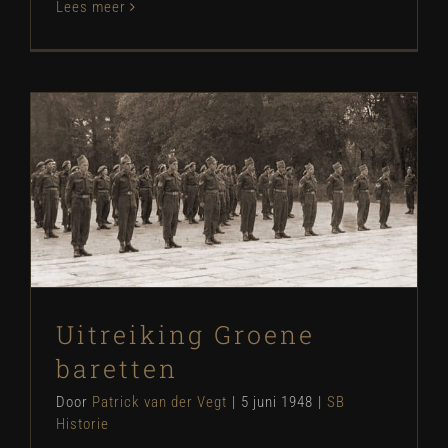
Lees meer
Uitreiking Groene baretten
SB Historie
Uitreiking Groene
baretten
Door
Patrick van der Vegt
|
5 juni 1948
|
SB
Historie